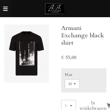
Ga
direct
naar
de
Armani
hoofdinhoud
Exchange black
shirt
€ 55,00
Maat
In
winkelwagen