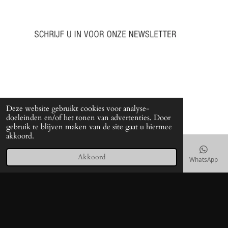
Deze website gebruikt cookies voor analyse-
doeleinden en/of het tonen van advertenties. Door
gebruik te blijven maken van de site gaat u hiermee
akkoord.
Akkoord
E-mailadres
Telefoonnummer
Kaart
Instagram
WhatsApp
© 2021 www.arether.nl