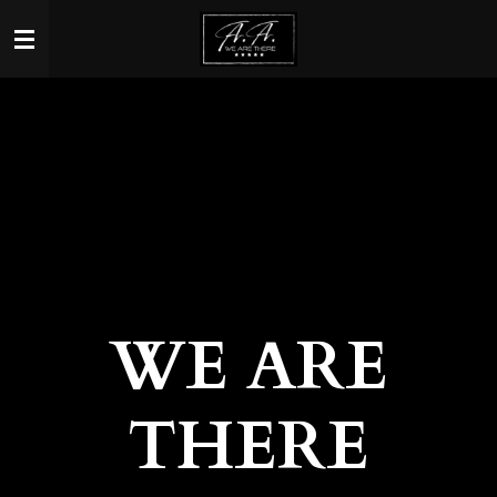
Ga
direct
naar
de
hoofdinhoud
WE ARE
THERE