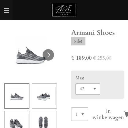
Ga
direct
naar
de
Armani Shoes
hoofdinhoud
Sale!
€ 189,00
€ 255,00
Maat
In
winkelwagen