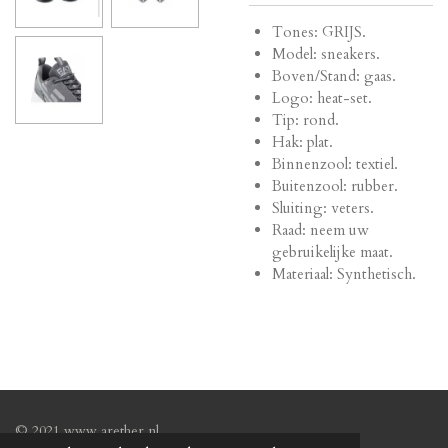
Tones: GRIJS.
Model: sneakers.
Boven/Stand: gaas.
Logo: heat-set.
Tip: rond.
Hak: plat.
Binnenzool: textiel.
Buitenzool: rubber.
Sluiting: veters.
Raad: neem uw
gebruikelijke maat.
Materiaal: Synthetisch.
© 2021 www.arether.nl